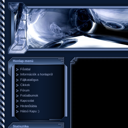
Honlap-menü
Főoldal
Információk a honlapról
Fájlkatalógus
Cikkek
Fórum
Fotóalbumok
Kapcsolat
Hirdetőtábla
Hátsó Kapu :)
Statisztika