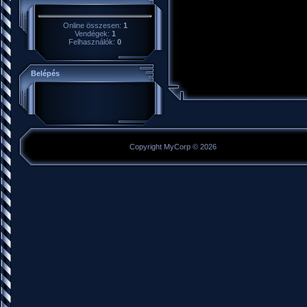
Online összesen:
1
Vendégek:
1
Felhasználók:
0
Belépés
Copyright MyCorp © 2026